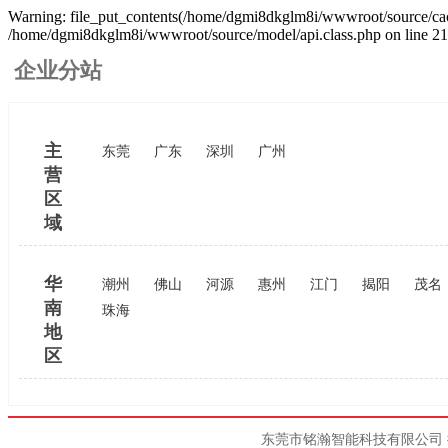
Warning: file_put_contents(/home/dgmi8dkglm8i/wwwroot/source/cache
/home/dgmi8dkglm8i/wwwroot/source/model/api.class.php on line 2
企业分站
主
东莞
广东
深圳
广州
营
区
域
华
潮州
佛山
河源
惠州
江门
揭阳
茂名
南
珠海
地
区
东莞市铭瀚智能科技有限公司