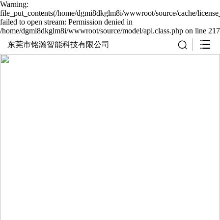
Warning:
file_put_contents(/home/dgmi8dkglm8i/wwwroot/source/cache/license
failed to open stream: Permission denied in
/home/dgmi8dkglm8i/wwwroot/source/model/api.class.php on line 217
东莞市铭瀚智能科技有限公司