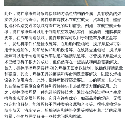
此外，搅拌摩擦焊能够焊接非均匀晶粒结构的金属，具有较高的焊
接强度和疲劳寿命。搅拌摩擦焊技术在航空航天、汽车制造、船舶
制造和铁路交通等领域有着广泛的应用前景。例如，在航空航天领
域，搅拌摩擦焊可以用于制造航空发动机零件、燃油箱、翅膀和蒙
皮等。在汽车制造领域，搅拌摩擦焊可以用于制造车身和底盘零
件、发动机零件和悬挂系统等。在船舶制造领域，搅拌摩擦焊可以
用于制造船体、船舶结构和船舶设备等。在铁路交通领域，搅拌摩
擦焊可以用于制造高速列车轨道和连接轨道等。尽管搅拌摩擦焊技
术已经取得了很大的成功，但仍然存在一些挑战和问题需要解决。
首先，搅拌摩擦焊需要精-确的焊接工艺参数控制，以确保焊接质量
和强度。其次，焊接工具的磨损和寿命问题需要解决，以延长焊接
设备的使用寿命。此外，搅拌摩擦焊还需要进一步的研究，以推动
其在复杂高强度合金焊接和焊接接头非热处理等方面的应用。总
之，搅拌摩擦焊是一种先进的焊接技术，通过在焊接过程中产生摩
擦热来实现金属的焊接。它具有许多优势，如高品质的焊缝、无需
填充和溶解剂、能够焊接不同种类的金属和合金等。搅拌摩擦焊在
航空航天、汽车制造、船舶制造和铁路交通等领域有着广泛的应用
前景，但仍然需要解决一些技术问题和挑战。