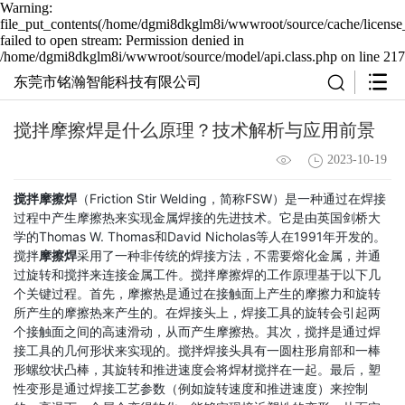
Warning:
file_put_contents(/home/dgmi8dkglm8i/wwwroot/source/cache/license
failed to open stream: Permission denied in
/home/dgmi8dkglm8i/wwwroot/source/model/api.class.php on line 217
东莞市铭瀚智能科技有限公司
搅拌摩擦焊是什么原理？技术解析与应用前景
2023-10-19
搅拌摩擦焊
（Friction Stir Welding，简称FSW）是一种通过在焊接
过程中产生摩擦热来实现金属焊接的先进技术。它是由英国剑桥大
学的Thomas W. Thomas和David Nicholas等人在1991年开发的。
搅拌
摩擦焊
采用了一种非传统的焊接方法，不需要熔化金属，并通
过旋转和搅拌来连接金属工件。搅拌摩擦焊的工作原理基于以下几
个关键过程。首先，摩擦热是通过在接触面上产生的摩擦力和旋转
所产生的摩擦热来产生的。在焊接头上，焊接工具的旋转会引起两
个接触面之间的高速滑动，从而产生摩擦热。其次，搅拌是通过焊
接工具的几何形状来实现的。搅拌焊接头具有一圆柱形肩部和一棒
形螺纹状凸棒，其旋转和推进速度会将焊材搅拌在一起。最后，塑
性变形是通过焊接工艺参数（例如旋转速度和推进速度）来控制